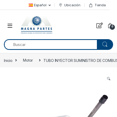
Skip to navigation
Skip to content
Español
Ubicación
Tienda
0
Inicio
Motor
TUBO INYECTOR SUMINISTRO DE COMBUSTI
🔍