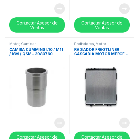
Contactar Asesor de
Contactar Asesor de
Ventas
Ventas
Motor
,
Camisas
Radiadores
,
Motor
CAMISA CUMMINS L10 / M11
RADIADOR FREGTLINER
/ ISM / QSM – 3080760
CASCADIA MOTOR MERCE –
REF 05-29617-005
Contactar Asesor de
Contactar Asesor de