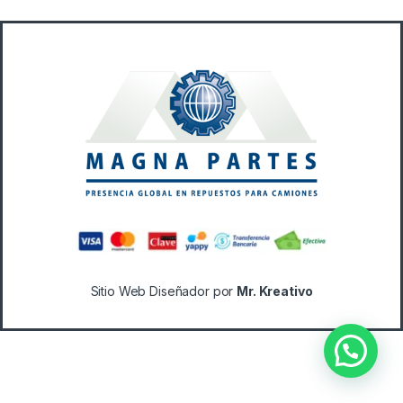
B
r
a
n
d
s
C
a
Sitio Web Diseñador por
Mr. Kreativo
r
o
u