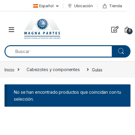
Skip to navigation
Skip to content
Español
Ubicación
Tienda
0
Inicio
Cabezotes y componentes
Guías
No se han encontrado productos que coincidan con tu
selección.