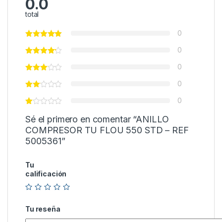
0.0
total
0
0
0
0
0
Sé el primero en comentar “ANILLO
COMPRESOR TU FLOU 550 STD – REF
5005361”
Tu
calificación
Tu reseña