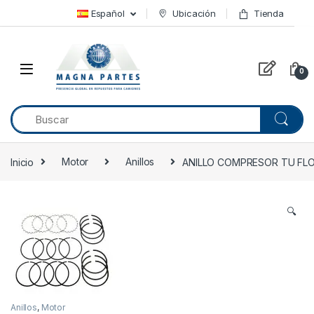
Skip to navigation
Skip to content
Español
Ubicación
Tienda
0
Inicio
Motor
Anillos
ANILLO COMPRESOR TU FLOU
🔍
Anillos
,
Motor