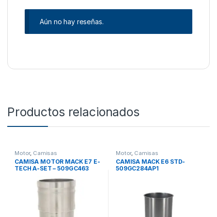
Aún no hay reseñas.
Productos relacionados
Motor
,
Camisas
Motor
,
Camisas
CAMISA MOTOR MACK E7 E-
CAMISA MACK E6 STD-
TECH A-SET – 509GC463
509GC284AP1