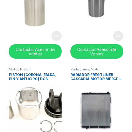
Contactar Asesor de
Contactar Asesor de
Ventas
Ventas
Motor
,
Pistón
Radiadores
,
Motor
PISTÓN (CORONA, FALDA,
RADIADOR FREGTLINER
PIN Y ANTICIPO) DOS
CASCADIA MOTOR MERCE –
PIEZAS MACK E7 ETECH (V-
REF 05-29617-005
MAC III) – 215SB231A