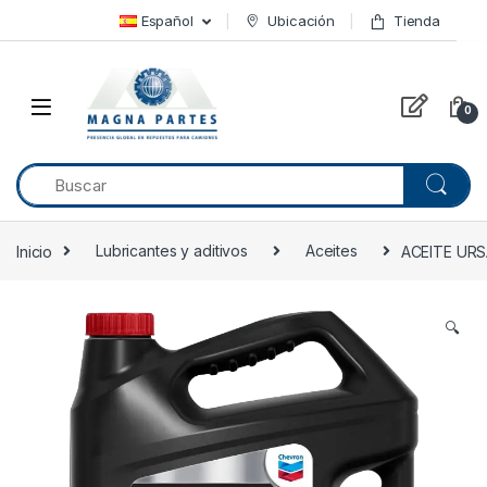
Skip to navigation
Skip to content
Español
Ubicación
Tienda
0
Inicio
Lubricantes y aditivos
Aceites
ACEITE URS
🔍