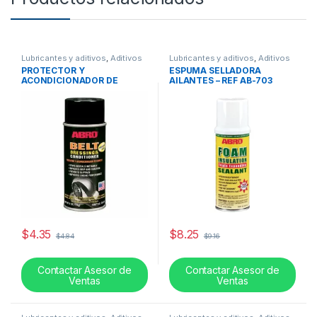
Lubricantes y aditivos
,
Aditivos
Lubricantes y aditivos
,
Aditivos
PROTECTOR Y
ESPUMA SELLADORA
ACONDICIONADOR DE
AILANTES – REF AB-703
CORREA -REF BD-100
$
4.35
$
8.25
$
4.84
$
9.16
Contactar Asesor de
Contactar Asesor de
Ventas
Ventas