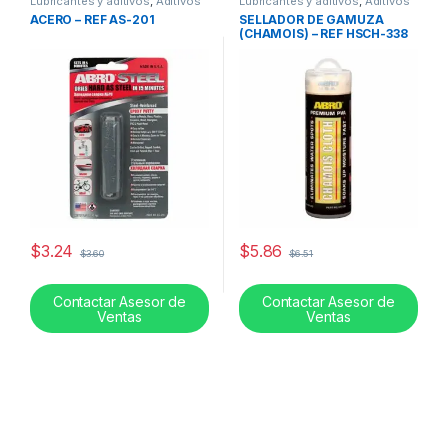
Lubricantes y aditivos
,
Aditivos
Lubricantes y aditivos
,
Aditivos
ACERO – REF AS-201
SELLADOR DE GAMUZA
(CHAMOIS) – REF HSCH-338
$
3.24
$
5.86
$
3.60
$
6.51
Contactar Asesor de
Contactar Asesor de
Ventas
Ventas