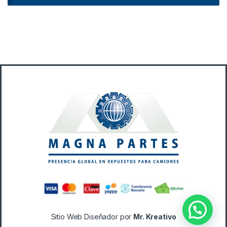
B
r
a
n
d
s
C
a
Sitio Web Diseñador por
Mr. Kreativo