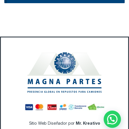
B
r
a
n
d
s
C
a
Sitio Web Diseñador por
Mr. Kreativo