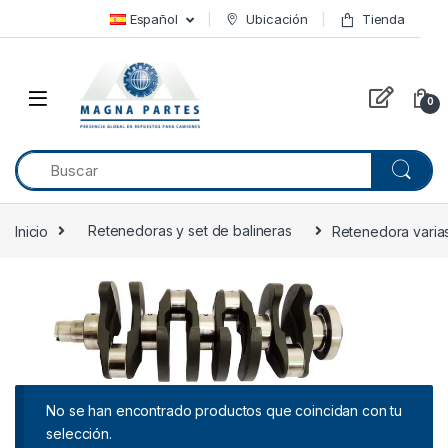
Skip to navigation
Skip to content
Español
Ubicación
Tienda
0
Inicio
Retenedoras y set de balineras
Retenedora varia
No se han encontrado productos que coincidan con tu
selección.