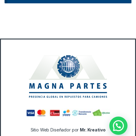
B
r
a
n
d
s
C
a
Sitio Web Diseñador por
Mr. Kreativo