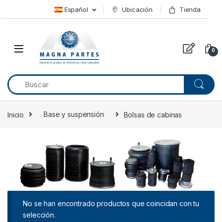
Skip to navigation
Skip to content
Español
Ubicación
Tienda
0
Inicio
Base y suspensión
Bolsas de cabinas
No se han encontrado productos que coincidan con tu
selección.