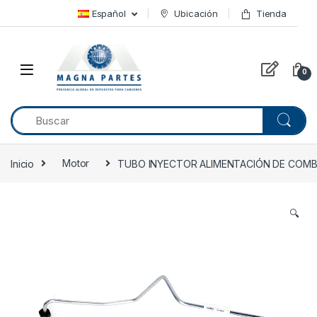
Skip to navigation
Skip to content
Español
Ubicación
Tienda
0
Inicio
Motor
TUBO INYECTOR ALIMENTACIÓN DE COMBUS
🔍