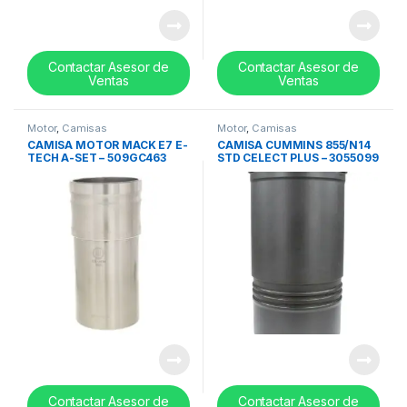
Contactar Asesor de
Contactar Asesor de
Ventas
Ventas
Motor
,
Camisas
Motor
,
Camisas
CAMISA MOTOR MACK E7 E-
CAMISA CUMMINS 855/N14
TECH A-SET – 509GC463
STD CELECT PLUS – 3055099
Contactar Asesor de
Contactar Asesor de