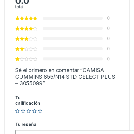
0.0
total
0
0
0
0
0
Sé el primero en comentar “CAMISA
CUMMINS 855/N14 STD CELECT PLUS
– 3055099”
Tu
calificación
Tu reseña