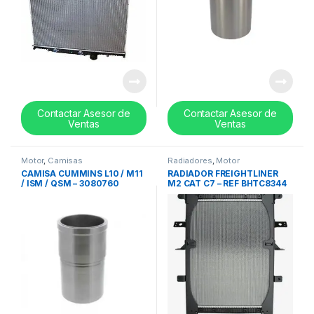
Contactar Asesor de
Contactar Asesor de
Ventas
Ventas
Motor
,
Camisas
Radiadores
,
Motor
CAMISA CUMMINS L10 / M11
RADIADOR FREIGHTLINER
/ ISM / QSM – 3080760
M2 CAT C7 – REF BHTC8344