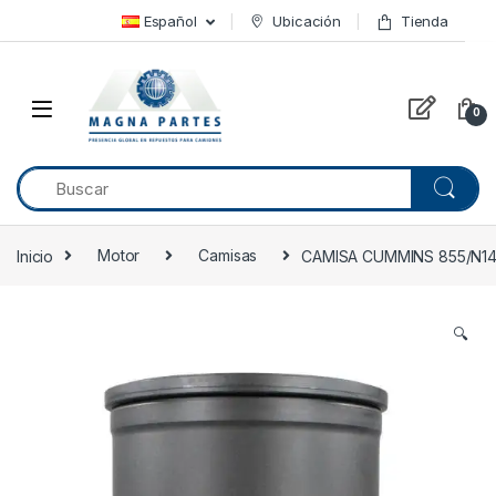
Skip to navigation
Skip to content
Español
Ubicación
Tienda
0
Inicio
Motor
Camisas
CAMISA CUMMINS 855/N14
🔍