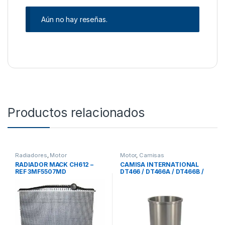
Aún no hay reseñas.
Productos relacionados
Radiadores
,
Motor
Motor
,
Camisas
RADIADOR MACK CH612 –
CAMISA INTERNATIONAL
REF 3MF5507MD
DT466 / DT466A / DT466B /
DTA466 – 1810504C2