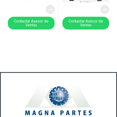
Contactar Asesor de
Contactar Asesor de
Ventas
Ventas
B
r
a
n