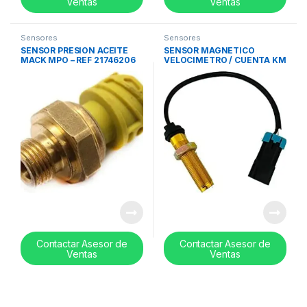
Ventas
Ventas
Sensores
Sensores
SENSOR PRESION ACEITE
SENSOR MAGNETICO
MACK MPO – REF 21746206
VELOCIMETRO / CUENTA KM
– REF 64MT439M
Contactar Asesor de
Contactar Asesor de
Ventas
Ventas