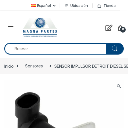
Skip to navigation
Skip to content
Español
Ubicación
Tienda
0
Inicio
Sensores
SENSOR IMPULSOR DETROIT DIESEL SE
🔍