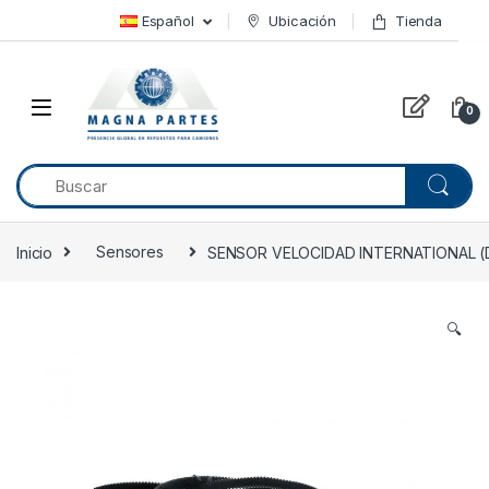
Skip to navigation
Skip to content
Español
Ubicación
Tienda
0
Inicio
Sensores
SENSOR VELOCIDAD INTERNATIONAL (D
🔍