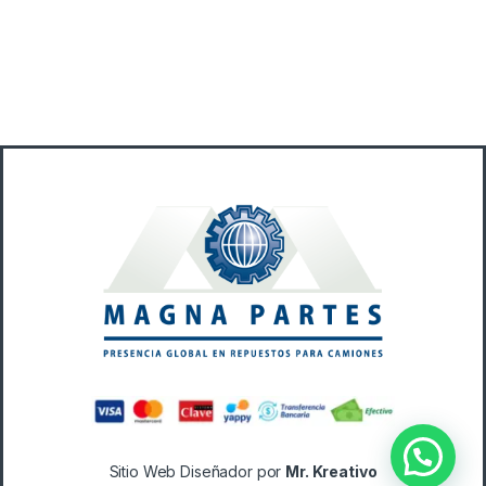
B
r
a
n
d
s
C
a
Sitio Web Diseñador por
Mr. Kreativo