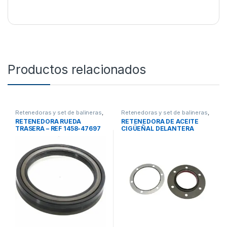
Productos relacionados
Retenedoras y set de balineras
,
Retenedoras y set de balineras
,
Retenedoras ruedas
Retenedora cigüeñal
RETENEDORA RUEDA
RETENEDORA DE ACEITE
TRASERA – REF 1458-47697
CIGÜEÑAL DELANTERA
CUMMINS L10/M11/ISM –
4955665