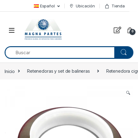
Skip to navigation
Skip to content
Español
Ubicación
Tienda
0
Inicio
Retenedoras y set de balineras
Retenedora cig
🔍