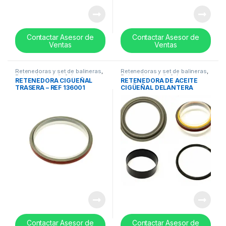
Contactar Asesor de
Contactar Asesor de
Ventas
Ventas
Retenedoras y set de balineras
,
Retenedoras y set de balineras
,
Retenedora cigüeñal
Retenedora cigüeñal
RETENEDORA CIGÜEÑAL
RETENEDORA DE ACEITE
TRASERA – REF 136001
CIGÜEÑAL DELANTERA
CUMMINS B SERIES
MATERIAL PTFE – 3802820
Contactar Asesor de
Contactar Asesor de