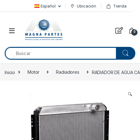
Skip to navigation
Skip to content
Español
Ubicación
Tienda
0
Inicio
Motor
Radiadores
RADIADOR DE AGUA CAM
🔍