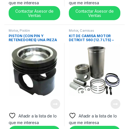
que me interesa
que me interesa
Contactar Asesor de
Contactar Asesor de
Ventas
Ventas
Motor
,
Pistón
Motor
,
Camisas
PISTÓN (CON PIN Y
KIT DE CAMISA MOTOR
RETENEDORES) UNA PIEZA
DETROIT S60 (12.7 LTS) –
MACK / VOLVO MP8-
23532555
21105177
Añadir a la lista de lo
Añadir a la lista de lo
que me interesa
que me interesa