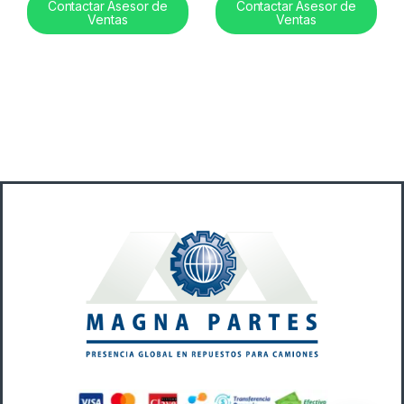
Contactar Asesor de
Contactar Asesor de
Ventas
Ventas
B
r
a
n
d
s