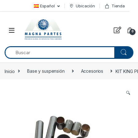
Skip to navigation
Skip to content
Español
Ubicación
Tienda
0
Inicio
Base y suspensión
Accesorios
KIT KING 
🔍