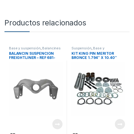
Productos relacionados
Base y suspensión
,
Balancines
Suspensión
,
Base y
suspensión
,
Accesorios
BALANCIN SUSPENCIÓN
KIT KING PIN MERITOR
FREIGHTLINER – REF 681-
BRONCE 1.794″ X 10.40″
325-01-27
14,600 Lbs – R201310