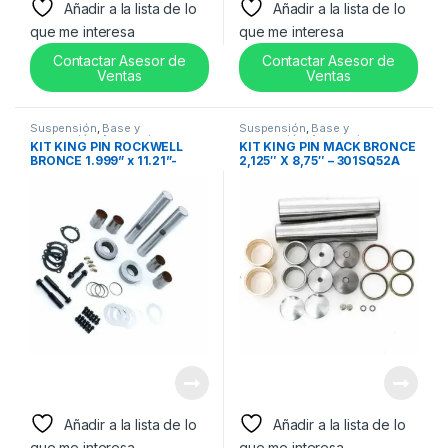
Añadir a la lista de lo
Añadir a la lista de lo
que me interesa
que me interesa
Contactar Asesor de
Contactar Asesor de
Ventas
Ventas
Suspensión
,
Base y
Suspensión
,
Base y
suspensión
,
Accesorios
suspensión
,
Accesorios
KIT KING PIN ROCKWELL
KIT KING PIN MACK BRONCE
BRONCE 1.999” x 11.21”-
2,125″ X 8,75″ – 301SQ52A
R200198
Añadir a la lista de lo
Añadir a la lista de lo
que me interesa
que me interesa