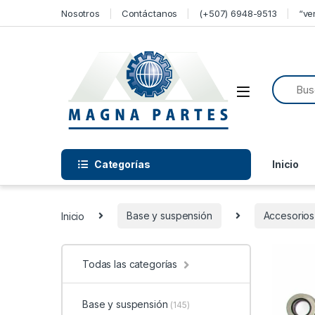
Skip to navigation
Skip to content
Nosotros
Contáctanos
(+507) 6948-9513
“ve
Categorías
Inicio
Inicio
Base y suspensión
Accesorios
Todas las categorías
Base y suspensión
(145)