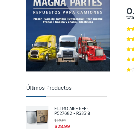
0
tota
Últimos Productos
FILTRO AIRE REF-
P527682 - RS3518
$
50.94
$
28.99