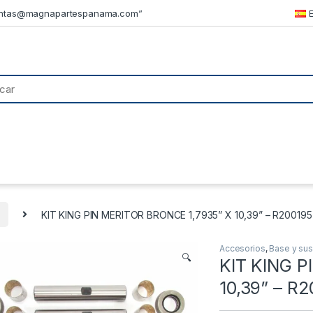
ntas@magnapartespanama.com”
KIT KING PIN MERITOR BRONCE 1,7935” X 10,39” – R200195
Accesorios
,
Base y su
🔍
KIT KING P
10,39” – R