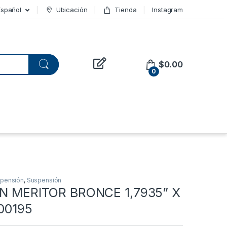
Español
Ubicación
Tienda
Instagram
$
0.00
0
spensión
,
Suspensión
IN MERITOR BRONCE 1,7935” X
200195