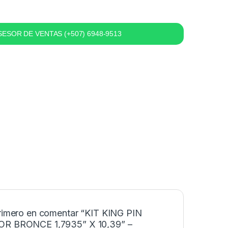
ESOR DE VENTAS (+507) 6948-9513
primero en comentar “KIT KING PIN
R BRONCE 1,7935” X 10,39” –