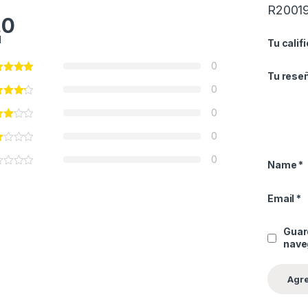
R2001
.0
l
Tu calif
0
Tu rese
0
0
0
0
Name
*
Email
*
Guar
nave