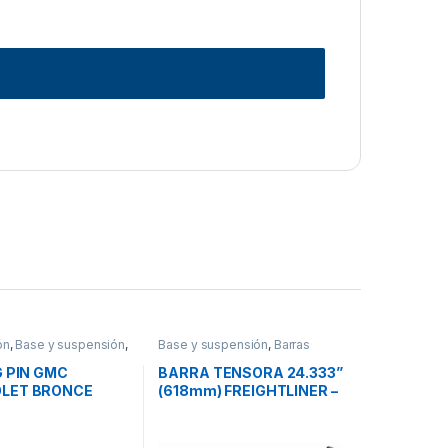
ón
,
Base y suspensión
,
Base y suspensión
,
Barras
os
tensoras
G PIN GMC
BARRA TENSORA 24.333”
LET BRONCE
(618mm) FREIGHTLINER –
x 9.38”- R200066
1616749002