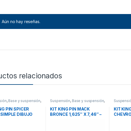
Aún no hay reseñas.
uctos relacionados
sión
,
Base y suspensión
,
Suspensión
,
Base y suspensión
,
Suspensi
ios
Accesorios
Accesori
NG PIN SPICER
KIT KING PIN MACK
KIT KIN
 SIMPLE DIBUJO
BRONCE 1,625″ X 7,46″ –
CHEVRO
 X 9.05”- R200281
301SQ47CP1
1.745” 