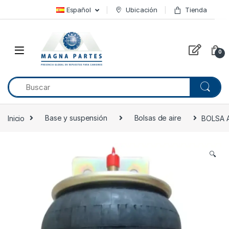
Skip to navigation
Skip to content
Español
Ubicación
Tienda
0
Inicio
Base y suspensión
Bolsas de aire
BOLSA A
🔍