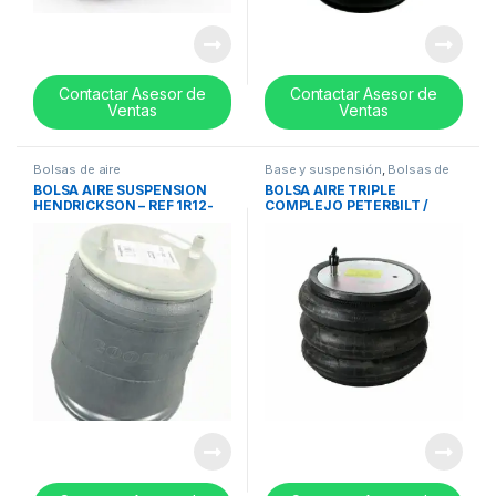
Contactar Asesor de
Contactar Asesor de
Ventas
Ventas
Bolsas de aire
Base y suspensión
,
Bolsas de
aire
BOLSA AIRE SUSPENSION
BOLSA AIRE TRIPLE
HENDRICKSON – REF 1R12-
COMPLEJO PETERBILT /
365
VOLVO – W01-358-8032