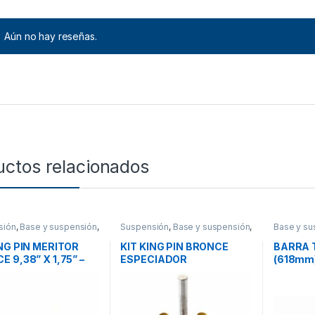
Aún no hay reseñas.
uctos relacionados
sión
,
Base y suspensión
,
Suspensión
,
Base y suspensión
,
Base y su
ios
Accesorios
tensoras
ING PIN MERITOR
KIT KING PIN BRONCE
BARRA 
 9,38” X 1,75” –
ESPECIADOR
(618mm)
44
1.794”x9.05”- KB850
161674