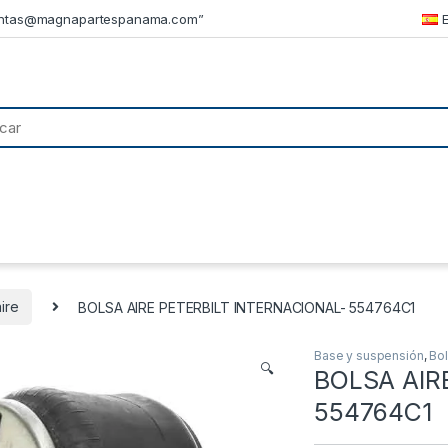
ntas@magnapartespanama.com”
ire
BOLSA AIRE PETERBILT INTERNACIONAL- 554764C1
Base y suspensión
,
Bol
🔍
BOLSA AIR
554764C1