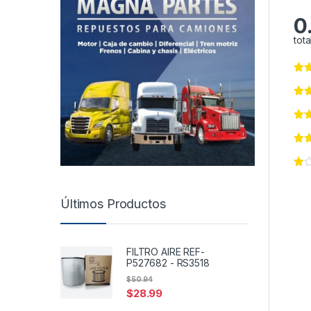
0
tota
Últimos Productos
FILTRO AIRE REF-
P527682 - RS3518
$
50.94
$
28.99