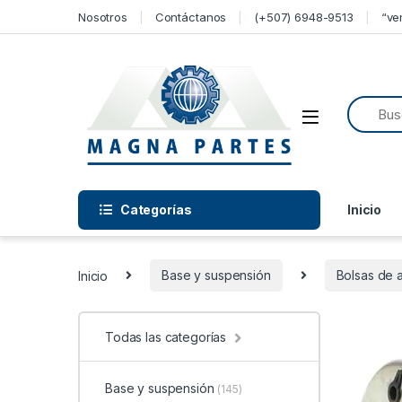
Skip to navigation
Skip to content
Nosotros
Contáctanos
(+507) 6948-9513
“ve
Categorías
Inicio
Inicio
Base y suspensión
Bolsas de a
Todas las categorías
Base y suspensión
(145)