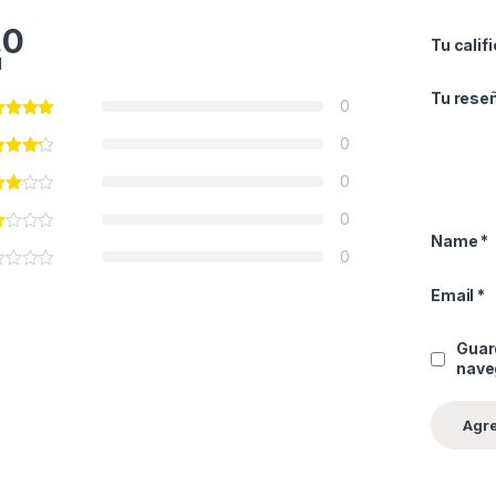
.0
Tu calif
l
Tu rese
0
0
0
0
Name
*
0
Email
*
Guar
nave