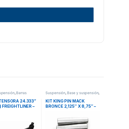
spensión
,
Barras
Suspensión
,
Base y suspensión
,
Accesorios
TENSORA 24.333”
KIT KING PIN MACK
 FREIGHTLINER –
BRONCE 2,125″ X 8,75″ –
9002
301SQ52A