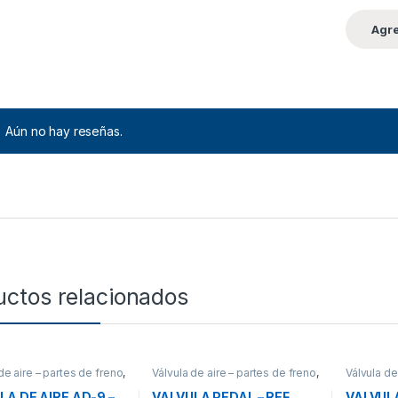
Aún no hay reseñas.
uctos relacionados
de aire – partes de freno
,
Válvula de aire – partes de freno
,
Válvula de
Válvulas
Válvulas
Válvulas
LA DE AIRE AD-9 –
VALVULA PEDAL – REF
VALVUL