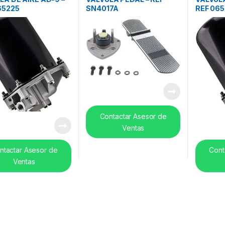
65225
SN4017A
REF 06
Contactar Asesor de
Ventas
ntactar Asesor de
Cont
Ventas