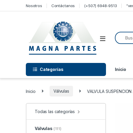
Skip to navigation
Skip to content
Nosotros
Contáctanos
(+507) 6948-9513
“ve
Categorías
Inicio
Inicio
Válvulas
VALVULA SUSPENCION 
Todas las categorías
Válvulas
(111)