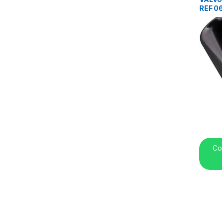
REF 0
Co