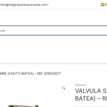
ntas@magnapartespanama.com”
AIRE (CHUTO-BATEA) – REF 90054007
Válvulas
🔍
VALVULA S
BATEA) – 