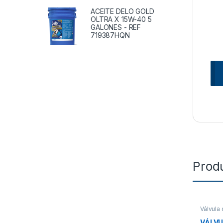
ACEITE DELO GOLD
OLTRA X 15W-40 5
GALONES - REF
719387HQN
Prod
Válvula 
Frenos
,
VÁLVU