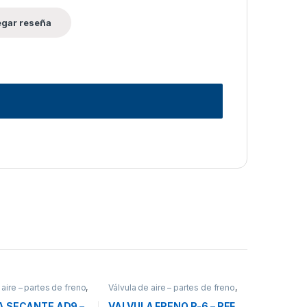
 aire – partes de freno
,
Válvula de aire – partes de freno
,
Frenos
,
Válvulas
A SECANTE AD9 –
VALVULA FRENO R-6 – REF