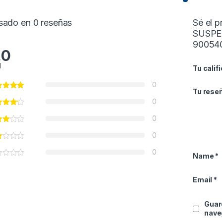
sado en 0 reseñas
Sé el 
SUSPE
90054
.0
l
Tu calif
0
Tu rese
0
0
0
0
Name
*
Email
*
Guar
nave