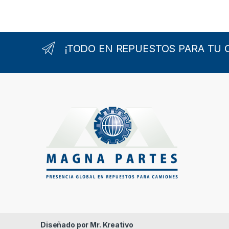
B
r
¡TODO EN REPUESTOS PARA TU 
a
n
d
s
C
a
r
o
u
Diseñado por Mr. Kreativo