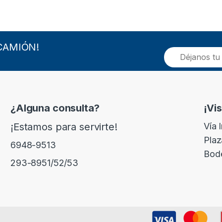
CAMIÓN!
E
m
a
i
l
*
¿Alguna consulta?
¡Vi
¡Estamos para servirte!
Vía 
Plaz
6948-9513
Bod
293-8951/52/53