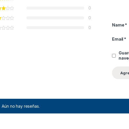
0
0
Name
*
0
Email
*
Guar
nave
Aún no hay reseñas.