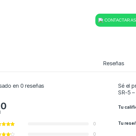
CONTACTAR ASE
Reseñas
sado en 0 reseñas
Sé el 
SR-5 –
.0
Tu calif
l
Tu rese
0
0