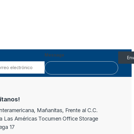
Message
Env
sítanos!
Interamericana, Mañanitas, Frente al C.C.
a Las Américas Tocumen Office Storage
ega 17