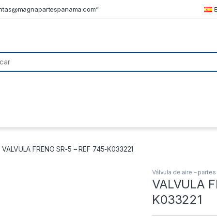
ntas@magnapartespanama.com”
VALVULA FRENO SR-5 – REF 745-K033221
Válvula de aire – parte
VALVULA F
K033221