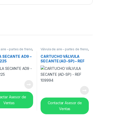
 aire – partes de freno
,
Válvula de aire – partes de freno
,
Frenos
,
Válvulas
A SECANTE AD9 –
CARTUCHO VÁLVULA
5225
SECANTE (AD-SP) – REF
109994
actar Asesor de
Ventas
Contactar Asesor de
Ventas