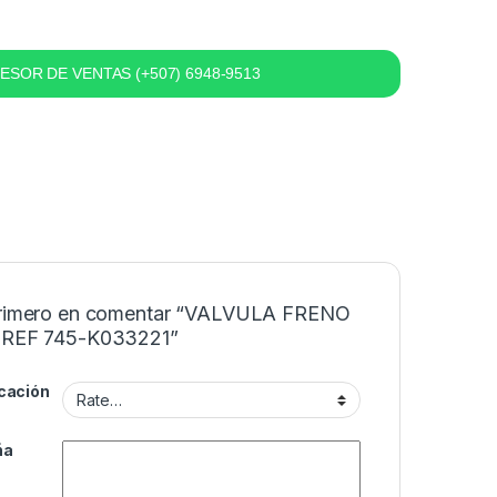
SOR DE VENTAS (+507) 6948-9513
primero en comentar “VALVULA FRENO
 REF 745-K033221”
icación
ña