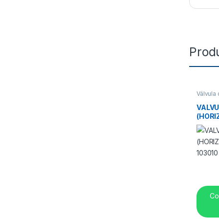
Prod
Válvula 
Frenos
,
VALVU
(HORI
10301
Co