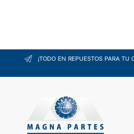
B
r
¡TODO EN REPUESTOS PARA TU 
a
n
d
s
C
a