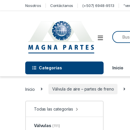
Skip to navigation
Skip to content
Nosotros
Contáctanos
(+507) 6948-9513
“ve
Categorías
Inicio
Inicio
Válvula de aire – partes de freno
Todas las categorías
Válvulas
(111)