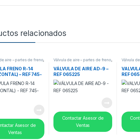
uctos relacionados
de aire – partes de freno
,
Válvula de aire – partes de freno
,
Válvula de
Válvulas
Frenos
,
Válvulas
Válvulas
LA FRENO R-14
VÁLVULA DE AIRE AD-9 –
VALVUL
ZONTAL) – REF 745-
REF 065225
REF 06
0
Contactar Asesor de
Cont
ntactar Asesor de
Ventas
Ventas