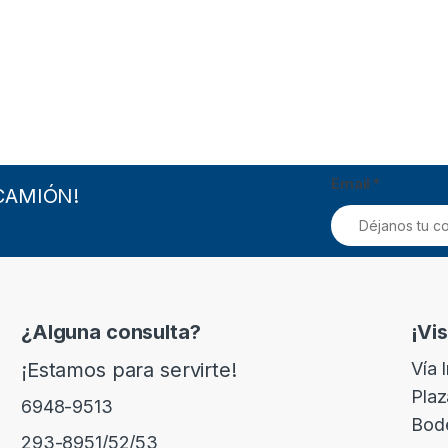
Email
*
CAMIÓN!
¿Alguna consulta?
¡Vi
¡Estamos para servirte!
Vía 
Plaz
6948-9513
Bod
293-8951/52/53