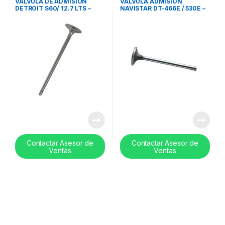
VALVULA DE ADMISION
VÁLVULA ADMISIÓN
DETROIT S60/ 12.7 LTS –
NAVISTAR DT-466E / 530E –
23529629
REF 1823875C1
Contactar Asesor de
Contactar Asesor de
Ventas
Ventas