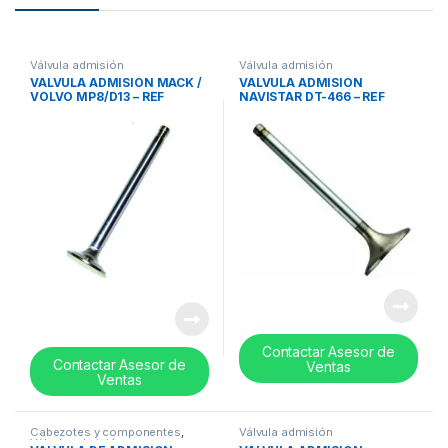
Válvula admisión
Válvula admisión
VÁLVULA ADMISIÓN MACK /
VÁLVULA ADMISIÓN
VOLVO MP8/D13 – REF
NAVISTAR DT-466 – REF
20740798
675046C4
Contactar Asesor de
Contactar Asesor de
Ventas
Ventas
Cabezotes y componentes
,
Válvula admisión
Válvula admisión