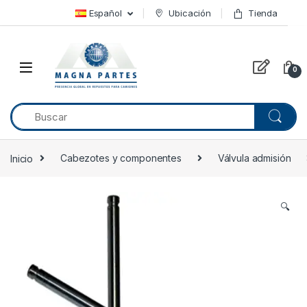
Skip to navigation
Skip to content
Español
Ubicación
Tienda
0
Inicio
Cabezotes y componentes
Válvula admisión
🔍