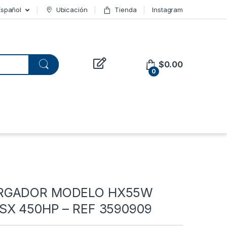
Español
Ubicación
Tienda
Instagram
$
0.00
0
RGADOR MODELO HX55W
SX 450HP – REF 3590909