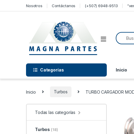
Skip to navigation
Skip to content
Nosotros
Contáctanos
(+507) 6948-9513
“ve
Categorías
Inicio
Inicio
Turbos
TURBO CARGADOR MODE
Todas las categorías
Turbos
(18)