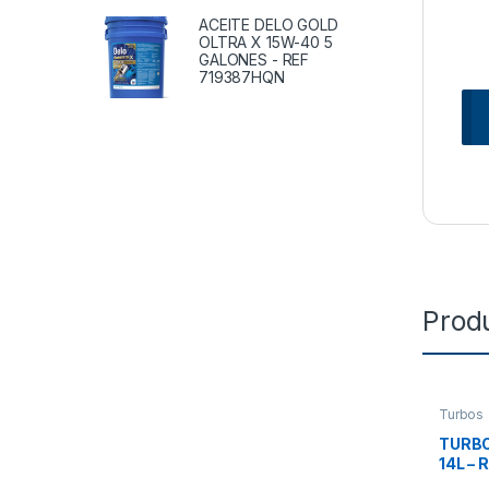
ACEITE DELO GOLD
OLTRA X 15W-40 5
GALONES - REF
719387HQN
Prod
Turbos
TURBO
14L –