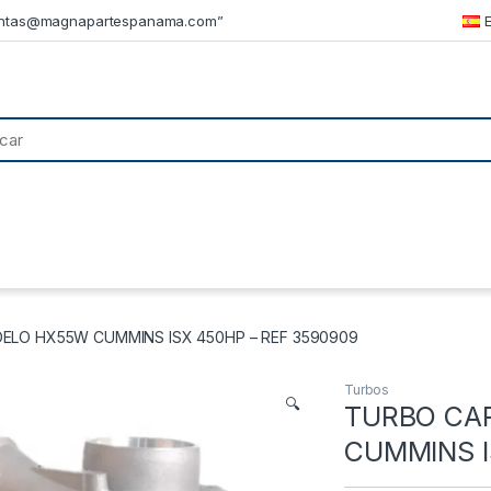
ntas@magnapartespanama.com”
LO HX55W CUMMINS ISX 450HP – REF 3590909
Turbos
🔍
TURBO CA
CUMMINS I