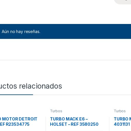
Aún no hay reseñas.
uctos relacionados
Turbos
Turbos
 MOTOR DETROIT
TURBO MACK E6 –
TURBO 
 REF R23534775
HOLSET – REF 3580250
4031131