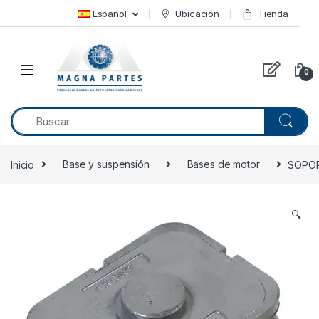
Skip to navigation
Skip to content
Español
Ubicación
Tienda
0
Inicio
Base y suspensión
Bases de motor
SOPOR
🔍