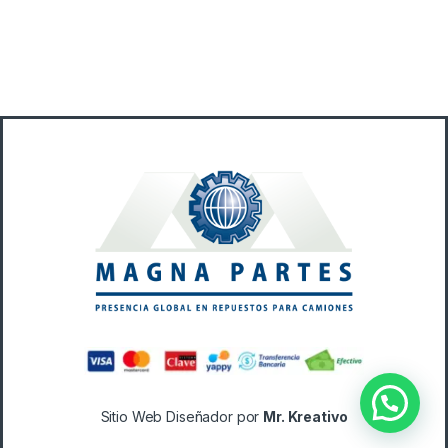
B
r
a
n
d
s
C
a
Sitio Web Diseñador por
Mr. Kreativo