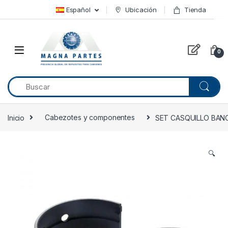
Skip to navigation
Skip to content
Español
Ubicación
Tienda
0
Inicio
Cabezotes y componentes
SET CASQUILLO BANC
🔍