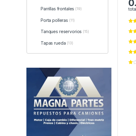
0
Parrillas frontales
tota
(19)
Porta polleras
(11)
Tanques reservorios
(15)
Tapas rueda
(13)