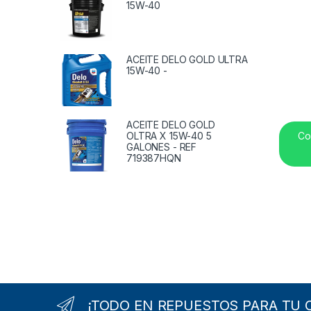
15W-40
ACEITE DELO GOLD ULTRA
15W-40 -
ACEITE DELO GOLD
OLTRA X 15W-40 5
Co
GALONES - REF
719387HQN
B
r
¡TODO EN REPUESTOS PARA TU 