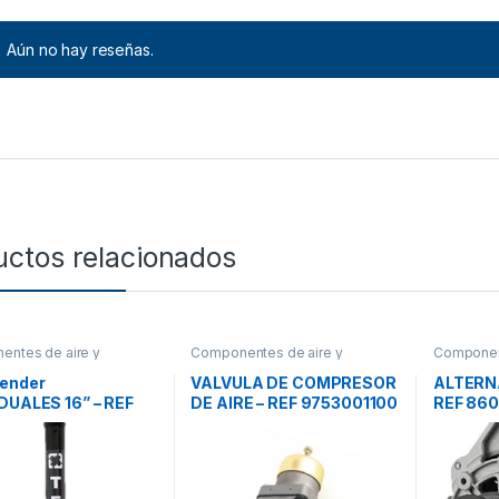
Aún no hay reseñas.
uctos relacionados
ntes de aire y
Componentes de aire y
Component
cos
eléctricos
,
Válvulas
eléctricos
Tender
VALVULA DE COMPRESOR
ALTERNA
DUALES 16” – REF
DE AIRE – REF 9753001100
REF 86
1