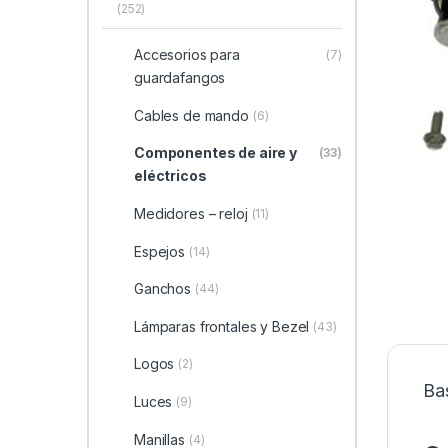
(252)
Accesorios para
(7)
guardafangos
Cables de mando
(6)
Componentes de aire y
(33)
eléctricos
Medidores – reloj
(11)
Espejos
(14)
Ganchos
(44)
Lámparas frontales y Bezel
(43)
Logos
(2)
Ba
Luces
(9)
Manillas
(4)