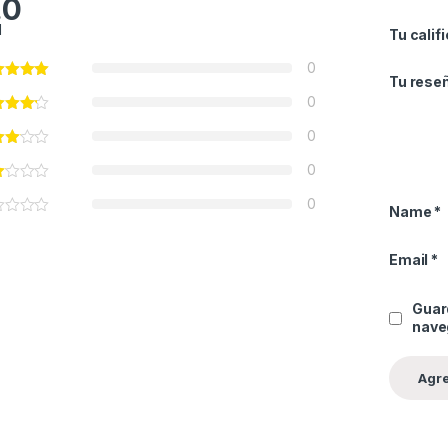
.0
l
Tu calif
0
Tu rese
0
0
0
0
Name
*
Email
*
Guar
nave