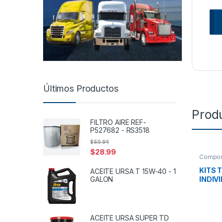
Últimos Productos
Prod
FILTRO AIRE REF-
P527682 - RS3518
$
50.94
$
28.99
Compone
eléctri
KITS 
ACEITE URSA T 15W-40 - 1
GALON
INDIVI
9420-
ACEITE URSA SUPER TD