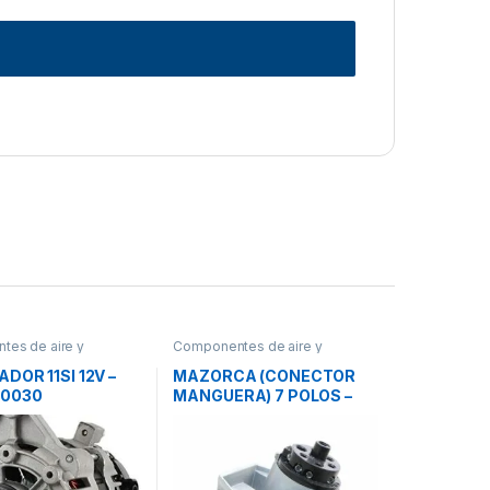
es de aire y
Componentes de aire y
eléctricos
DOR 11SI 12V –
MAZORCA (CONECTOR
00030
MANGUERA) 7 POLOS –
REF 347SG13