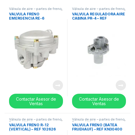
Válvula de aire – partes de freno
,
Válvula de aire – partes de freno
,
Frenos
,
Válvulas
Válvulas
VALVULA FRENO
VALVULA REGULADORA AIRE
EMERGENCIA RE-6
CABINA PR-4 – REF
(TORTUGA) – REF 745-
20QE2128
281865
Contactar Asesor de
Contactar Asesor de
Ventas
Ventas
Válvula de aire – partes de freno
,
Válvula de aire – partes de freno
,
Frenos
,
Válvulas
Frenos
,
Válvulas
VALVULA FRENO R-12
VALVULA FRENO (BATEA
(VERTICAL) – REF 102626
FRUEHAUF) – REF KN30400