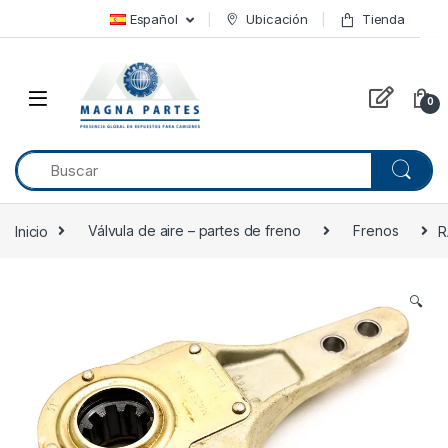
Skip to navigation
Skip to content
Español
Ubicación
Tienda
0
Inicio
Válvula de aire – partes de freno
Frenos
R
🔍