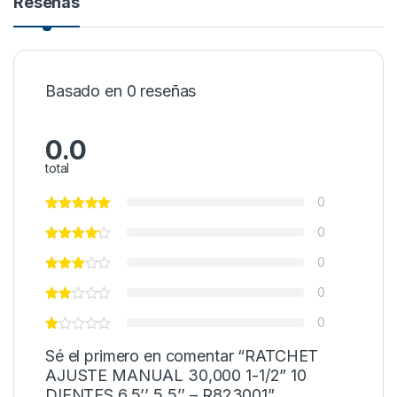
Reseñas
Basado en 0 reseñas
0.0
total
0
0
0
0
0
Sé el primero en comentar “RATCHET
AJUSTE MANUAL 30,000 1-1/2” 10
DIENTES 6,5’’ 5,5’’ – R823001”