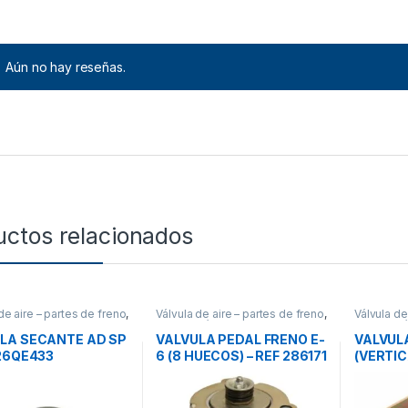
Aún no hay reseñas.
uctos relacionados
de aire – partes de freno
,
Válvula de aire – partes de freno
,
Válvula de
s
Frenos
,
Válvulas
Frenos
,
Vá
LA SECANTE AD SP
VALVULA PEDAL FRENO E-
VALVULA
 26QE433
6 (8 HUECOS) – REF 286171
(VERTIC