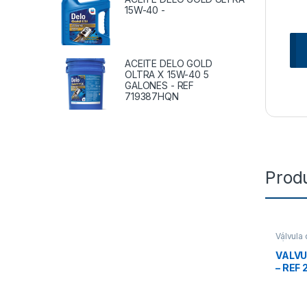
15W-40 -
ACEITE DELO GOLD
OLTRA X 15W-40 5
GALONES - REF
719387HQN
Prod
Válvula 
Válvula
VALVU
– REF