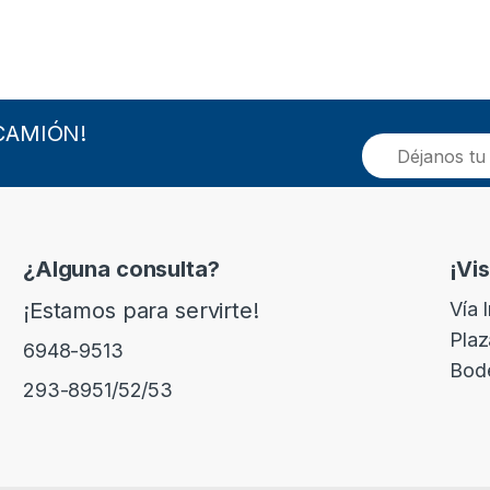
CAMIÓN!
E
m
a
i
l
*
¿Alguna consulta?
¡Vi
¡Estamos para servirte!
Vía 
Plaz
6948-9513
Bod
293-8951/52/53