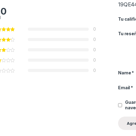
19QE4
.0
l
Tu calif
0
Tu rese
0
0
0
0
Name
*
Email
*
Guar
nave