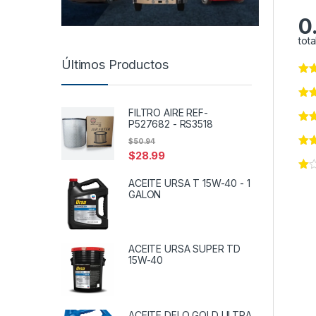
0
tota
Últimos Productos
FILTRO AIRE REF-
P527682 - RS3518
$
50.94
$
28.99
ACEITE URSA T 15W-40 - 1
GALON
ACEITE URSA SUPER TD
15W-40
ACEITE DELO GOLD ULTRA