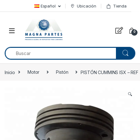
Skip to navigation
Skip to content
Español
Ubicación
Tienda
0
Inicio
Motor
Pistón
PISTÓN CUMMINS ISX – REF
🔍