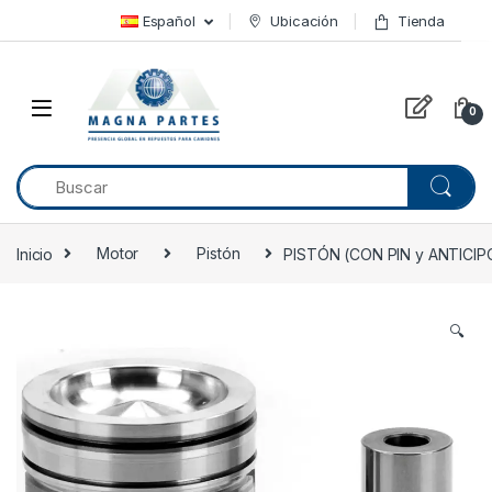
Skip to navigation
Skip to content
Español
Ubicación
Tienda
0
Inicio
Motor
Pistón
PISTÓN (CON PIN y ANTICIP
🔍