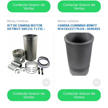
Contactar Asesor de
Contactar Asesor de
Ventas
Ventas
Motor
,
Camisas
Motor
,
Camisas
KIT DE CAMISA MOTOR
CAMISA CUMMINS 855NT/
DETROIT S60 (12.7 LTS) –
N14 CELECT PLUS – 3065405
23532555
Contactar Asesor de
Contactar Asesor de
Ventas
Ventas