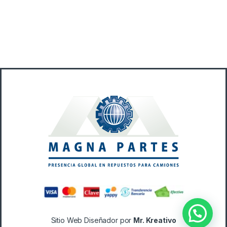
B
r
a
n
d
s
C
a
Sitio Web Diseñador por
Mr. Kreativo