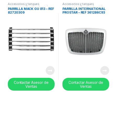
Accesorios y tanques
Accesorios y tanques
reservorios
,
Parrillas frontales
reservorios
,
Parrillas frontales
PARRILLA MACK GU 813 – REF
PARRILLA INTERNATIONAL
82720309
PROSTAR – REF 361286C93
Contactar Asesor de
Contactar Asesor de
Ventas
Ventas