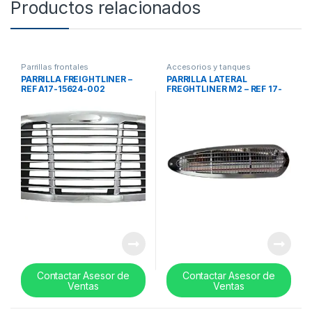
Productos relacionados
Parrillas frontales
Accesorios y tanques
reservorios
,
Parrillas frontales
PARRILLA FREIGHTLINER –
PARRILLA LATERAL
REF A17-15624-002
FREGHTLINER M2 – REF 17-
14809-004
Contactar Asesor de
Contactar Asesor de
Ventas
Ventas