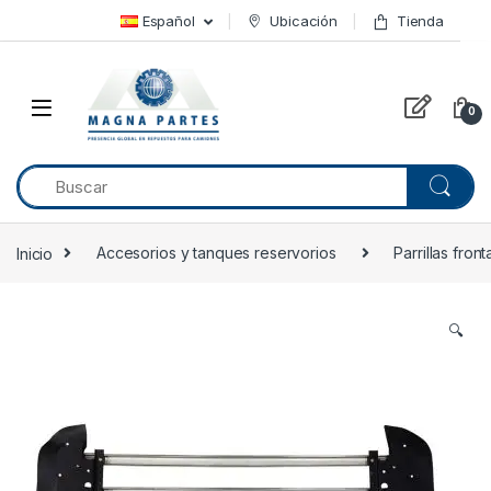
Skip to navigation
Skip to content
Español
Ubicación
Tienda
0
Inicio
Accesorios y tanques reservorios
Parrillas front
🔍