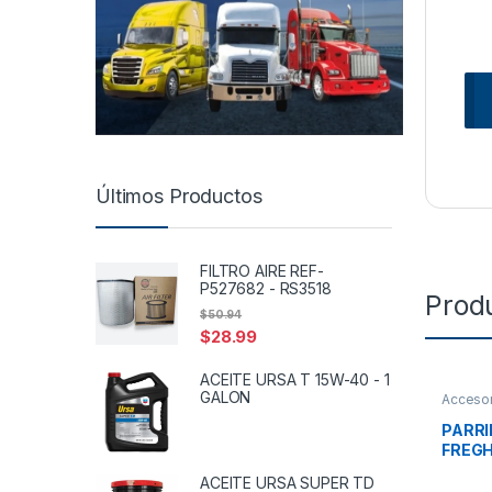
Últimos Productos
FILTRO AIRE REF-
P527682 - RS3518
Prod
$
50.94
$
28.99
ACEITE URSA T 15W-40 - 1
GALON
Accesor
reservo
PARRI
FREGH
17-14
ACEITE URSA SUPER TD