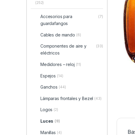
(252)
Accesorios para
(7)
guardafangos
Cables de mando
(6)
Componentes de aire y
(33)
eléctricos
Medidores – reloj
(11)
Espejos
(14)
Ganchos
(44)
Lámparas frontales y Bezel
(43)
Logos
(2)
Luces
(9)
Ba
Manillas
(4)