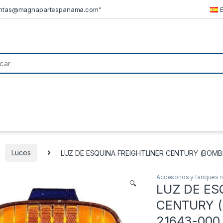
ntas@magnapartespanama.com”
Luces
LUZ DE ESQUINA FREIGHTLINER CENTURY (BOMBI
Accesorios y tanques r
🔍
LUZ DE ES
CENTURY (
21643-000