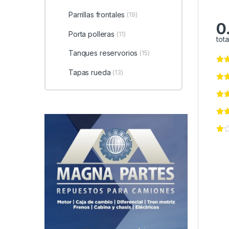
Parrillas frontales
(19)
0
Porta polleras
(11)
tota
Tanques reservorios
(15)
Tapas rueda
(13)