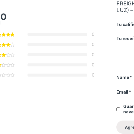
FREIG
LUZ) –
.0
l
Tu calif
0
Tu rese
0
0
0
0
Name
*
Email
*
Guar
nave