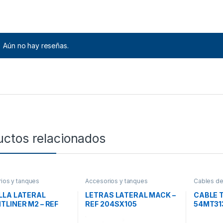
Aún no hay reseñas.
uctos relacionados
ios y tanques
Accesorios y tanques
Cables d
rios
,
Parrillas frontales
reservorios
,
Logos
tanques r
LLA LATERAL
LETRAS LATERAL MACK –
CABLE 
TLINER M2 – REF
REF 204SX105
54MT31
809-004