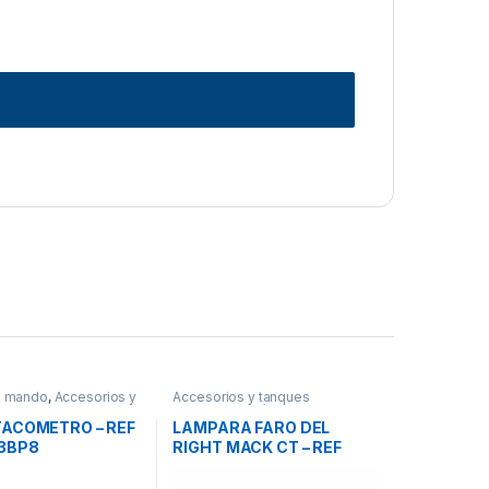
e mando
,
Accesorios y
Accesorios y tanques
eservorios
reservorios
,
Lámparas frontales
y Bezel
TACOMETRO – REF
LAMPARA FARO DEL
3BP8
RIGHT MACK CT – REF
2MO540M