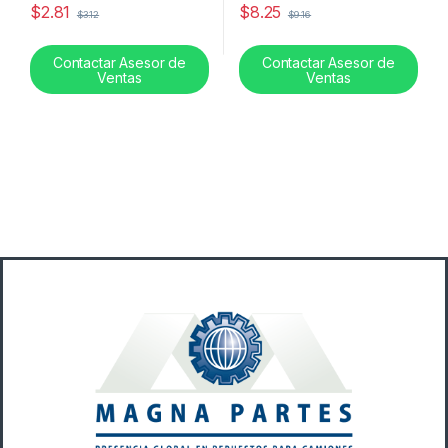
$
2.81
$
8.25
$
3.12
$
9.16
Contactar Asesor de
Contactar Asesor de
Ventas
Ventas
B
r
a
n
d