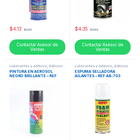
$
4.13
$
4.35
$
4.59
$
4.84
Contactar Asesor de
Contactar Asesor de
Ventas
Ventas
Lubricantes y aditivos
,
Aditivos
Lubricantes y aditivos
,
Aditivos
PINTURA EN AEROSOL
ESPUMA SELLADORA
NEGRO BRILLANTE – REF
AILANTES – REF AB-703
HSSP-011