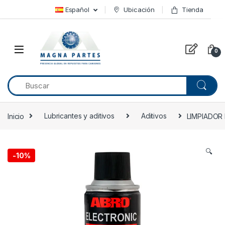
Skip to navigation
Skip to content
Español
Ubicación
Tienda
0
Inicio
Lubricantes y aditivos
Aditivos
LIMPIADOR
🔍
-
10%