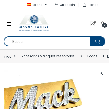
Skip to navigation
Skip to content
Español
Ubicación
Tienda
0
Inicio
Accesorios y tanques reservorios
Logos
L
🔍