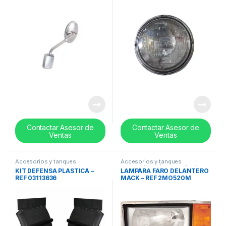
Contactar Asesor de
Contactar Asesor de
Ventas
Ventas
Accesorios y tanques
Accesorios y tanques
reservorios
reservorios
,
Lámparas frontales
KIT DEFENSA PLASTICA –
LAMPARA FARO DELANTERO
y Bezel
REF 03113636
MACK – REF 2MO520M