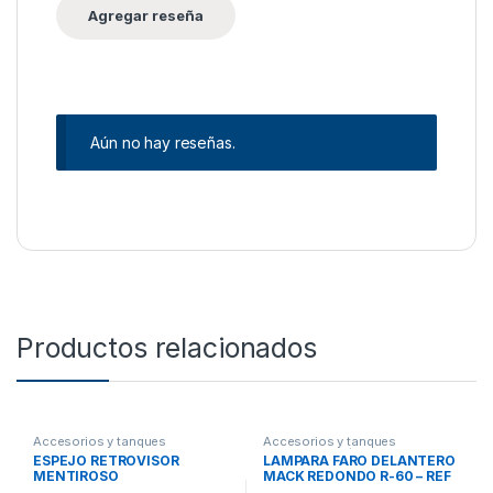
Aún no hay reseñas.
Productos relacionados
Accesorios y tanques
Accesorios y tanques
reservorios
,
Espejos
reservorios
,
Lámparas frontales
ESPEJO RETROVISOR
LAMPARA FARO DELANTERO
y Bezel
MENTIROSO
MACK REDONDO R-60 – REF
2MO46P10