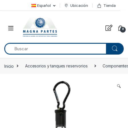
Skip to navigation
Skip to content
Español
Ubicación
Tienda
0
Inicio
Accesorios y tanques reservorios
Componentes 
🔍