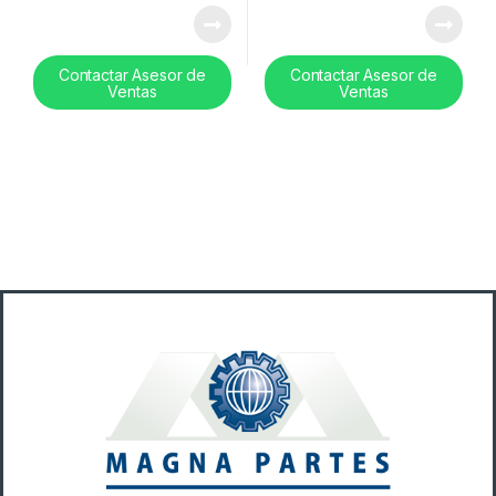
Contactar Asesor de
Contactar Asesor de
Ventas
Ventas
B
r
a
n
d