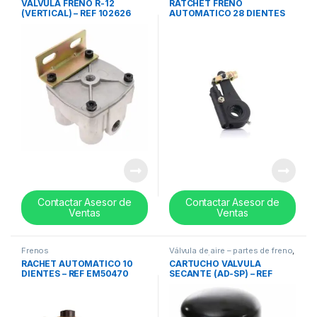
VALVULA FRENO R-12
RATCHET FRENO
(VERTICAL) – REF 102626
AUTOMATICO 28 DIENTES
E/F – REF 25QD261P2
Contactar Asesor de
Contactar Asesor de
Ventas
Ventas
Frenos
Válvula de aire – partes de freno
,
Frenos
,
Válvulas
RACHET AUTOMATICO 10
CARTUCHO VÁLVULA
DIENTES – REF EM50470
SECANTE (AD-SP) – REF
109994