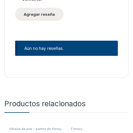
Aún no hay reseñas.
Productos relacionados
Válvula de aire – partes de freno
,
Frenos
Frenos
,
Válvulas