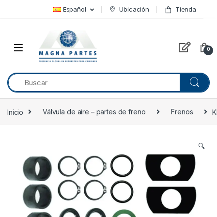
Skip to navigation
Skip to content
Español
Ubicación
Tienda
0
Inicio
Válvula de aire – partes de freno
Frenos
K
🔍