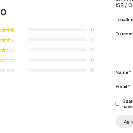
ISB / 
.0
l
Tu calif
0
Tu rese
0
0
0
0
Name
*
Email
*
Guar
nave