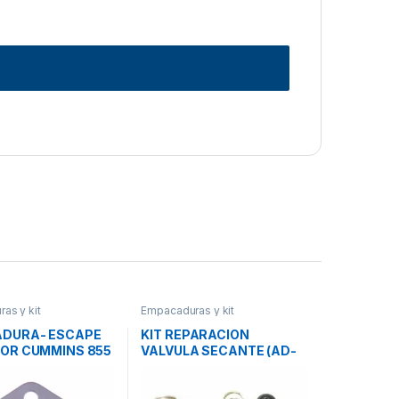
as y kit
Empacaduras y kit
DURA- ESCAPE
KIT REPARACION
OR CUMMINS 855
VALVULA SECANTE (AD-
 3020943
9) – REF 745-107798