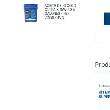
ACEITE DELO GOLD
OLTRA X 15W-40 5
GALONES - REF
719387HQN
Prod
Empacad
KIT 
SUPE
E7 – 