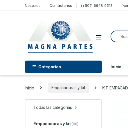
Skip to navigation
Skip to content
Nosotros
Contáctanos
(+507) 6948-9513
“ve
Categorías
Inicio
Inicio
Empacaduras y kit
KIT EMPACAD
Todas las categorías
Empacaduras y kit
(58)