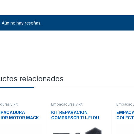
Aún no hay reseñas.
uctos relacionados
uras y kit
Empacaduras y kit
Empacadur
EMPACADURA
KIT REPARACIÓN
EMPACA
RIOR MOTOR MACK
COMPRESOR TU-FLOU
COLECT
REF 57GC2118A
501-REF 287043
/ N14 –