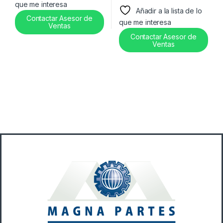
que me interesa
Añadir a la lista de lo
Contactar Asesor de
que me interesa
Ventas
Contactar Asesor de
Ventas
B
r
a
n
d