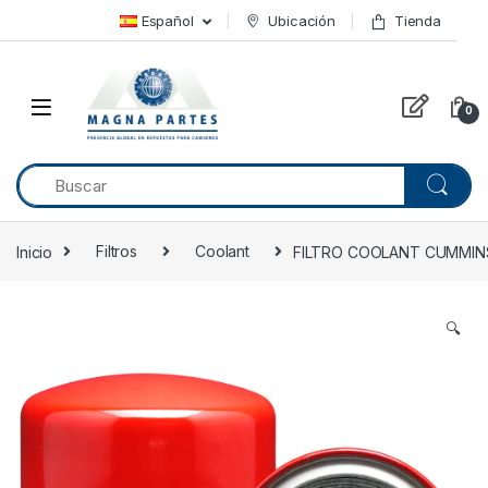
Skip to navigation
Skip to content
Español
Ubicación
Tienda
0
Inicio
Filtros
Coolant
FILTRO COOLANT CUMMINS
🔍