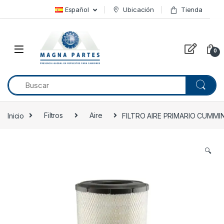
Skip to navigation
Skip to content
Español
Ubicación
Tienda
0
Inicio
Filtros
Aire
FILTRO AIRE PRIMARIO CUMMIN
🔍