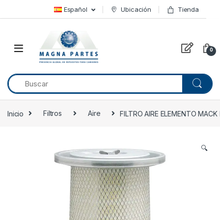
Skip to navigation
Skip to content
Español
Ubicación
Tienda
0
Inicio
Filtros
Aire
FILTRO AIRE ELEMENTO MACK E
🔍