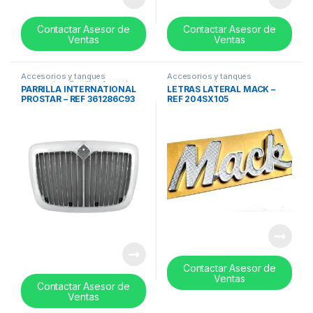
Contactar Asesor de
Contactar Asesor de
Ventas
Ventas
Accesorios y tanques
Accesorios y tanques
reservorios
,
Parrillas frontales
reservorios
,
Logos
PARRILLA INTERNATIONAL
LETRAS LATERAL MACK –
PROSTAR – REF 361286C93
REF 204SX105
Contactar Asesor de
Ventas
Contactar Asesor de
Ventas