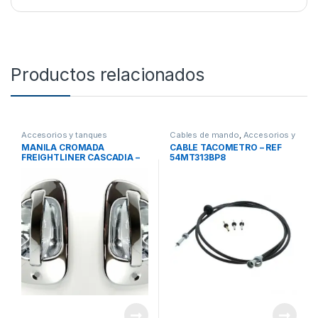
Productos relacionados
Accesorios y tanques
Cables de mando
,
Accesorios y
reservorios
,
Manillas
tanques reservorios
MANILA CROMADA
CABLE TACOMETRO – REF
FREIGHTLINER CASCADIA –
54MT313BP8
REF A18-53241-000