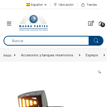
Skip to navigation
Skip to content
Español
Ubicación
Tienda
0
Inicio
Accesorios y tanques reservorios
Espejos
🔍