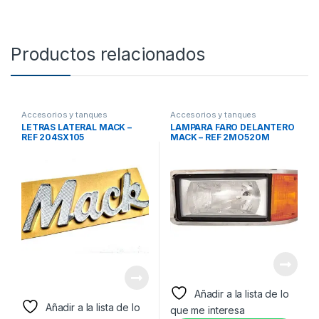
Productos relacionados
Accesorios y tanques
Accesorios y tanques
reservorios
,
Logos
reservorios
,
Lámparas frontales
LETRAS LATERAL MACK –
LAMPARA FARO DELANTERO
y Bezel
REF 204SX105
MACK – REF 2MO520M
Añadir a la lista de lo
Añadir a la lista de lo
que me interesa