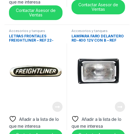
que me interesa
Contactar Asesor de
Ventas
Contactar Asesor de
Ventas
Accesorios y tanques
Accesorios y tanques
reservorios
,
Logos
reservorios
,
Lámparas frontales
LETRAS FRONTALES
LAMPARA FARO DELANTERO
y Bezel
FREIGHTLINER – REF 22-
RD-400 12V CON B – REF
57546-000
2MO516CM
Añadir a la lista de lo
Añadir a la lista de lo
que me interesa
que me interesa