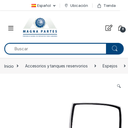
Skip to navigation
Skip to content
Español
Ubicación
Tienda
0
Inicio
Accesorios y tanques reservorios
Espejos
🔍