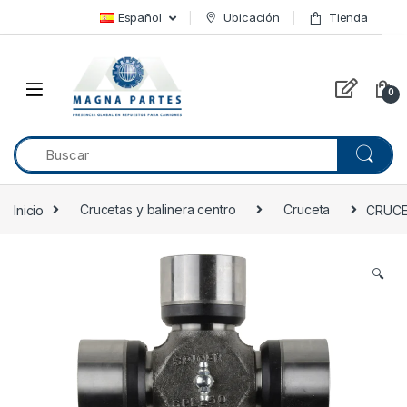
Skip to navigation
Skip to content
Español
Ubicación
Tienda
0
Inicio
Crucetas y balinera centro
Cruceta
CRUCE
🔍