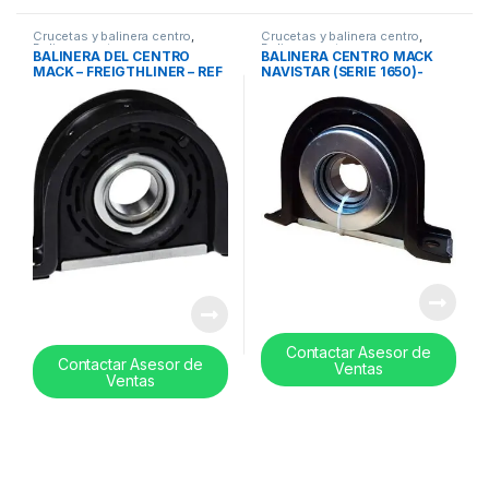
Crucetas y balinera centro
,
Crucetas y balinera centro
,
Balinera centro
Balinera centro
BALINERA DEL CENTRO
BALINERA CENTRO MACK
MACK – FREIGTHLINER – REF
NAVISTAR (SERIE 1650)-
HB88509
HB88509A
Contactar Asesor de
Contactar Asesor de
Ventas
Ventas