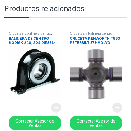
Productos relacionados
Crucetas y balinera centro
,
Crucetas y balinera centro
,
Balinera centro
Cruceta
BALINERA DE CENTRO
CRUCETA KENWORTH T660
KODIAK 240; 209 DIESEL;
PETERBILT 379 VOLVO
211 DIESEL 4”- 25-210121-1X
WHITE / VNL 670- REF
SPL170X
Contactar Asesor de
Contactar Asesor de
Ventas
Ventas