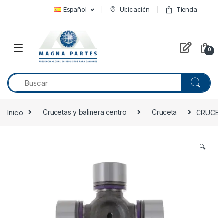
Skip to navigation
Skip to content
Español
Ubicación
Tienda
0
Inicio
Crucetas y balinera centro
Cruceta
CRUCE
🔍