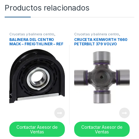
Productos relacionados
Crucetas y balinera centro
,
Crucetas y balinera centro
,
Balinera centro
Cruceta
BALINERA DEL CENTRO
CRUCETA KENWORTH T660
MACK – FREIGTHLINER – REF
PETERBILT 379 VOLVO
HB88509
WHITE / VNL 670- REF
SPL170X
Contactar Asesor de
Contactar Asesor de
Ventas
Ventas