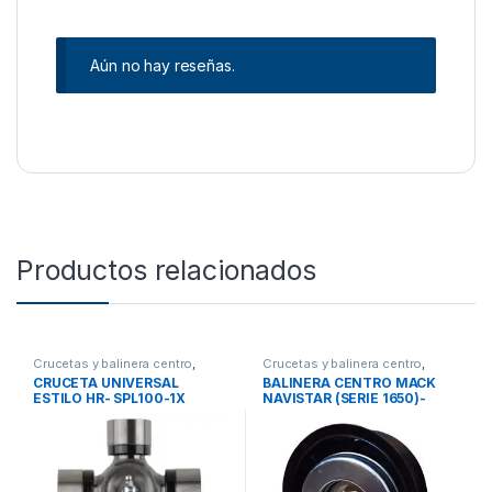
Aún no hay reseñas.
Productos relacionados
Crucetas y balinera centro
,
Crucetas y balinera centro
,
Cruceta
Balinera centro
CRUCETA UNIVERSAL
BALINERA CENTRO MACK
ESTILO HR- SPL100-1X
NAVISTAR (SERIE 1650)-
HB88509A