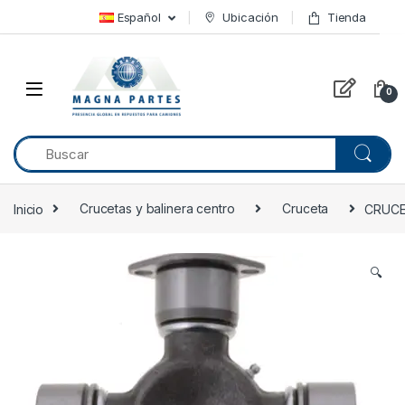
Skip to navigation
Skip to content
Español
Ubicación
Tienda
0
Inicio
Crucetas y balinera centro
Cruceta
CRUCE
🔍