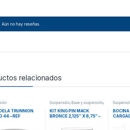
Aún no hay reseñas.
uctos relacionados
sión
Suspensión
,
Base y suspensión
,
Suspensi
Accesorios
DELA TRUNNION
KIT KING PIN MACK
BOCINA
O 44 – REF
BRONCE 2,125″ X 8,75″ –
CARGADO
17A
301SQ52A
10QK15