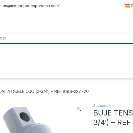
ntas@magnapartespanama.com”
TA DOBLE OJO (2-3/4′) – REF 1688-227720
Suspensión
🔍
BUJE TENS
3/4′) – RE