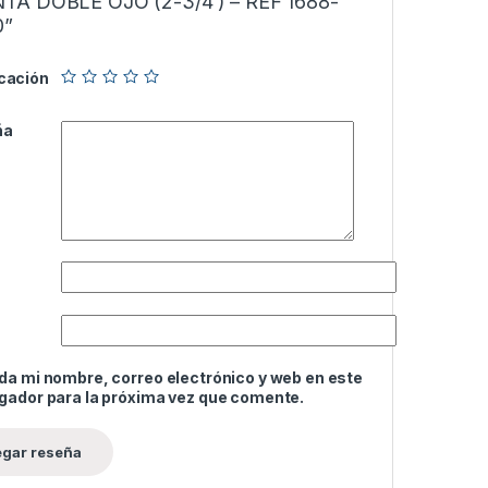
A DOBLE OJO (2-3/4′) – REF 1688-
0”
icación
ña
da mi nombre, correo electrónico y web en este
gador para la próxima vez que comente.