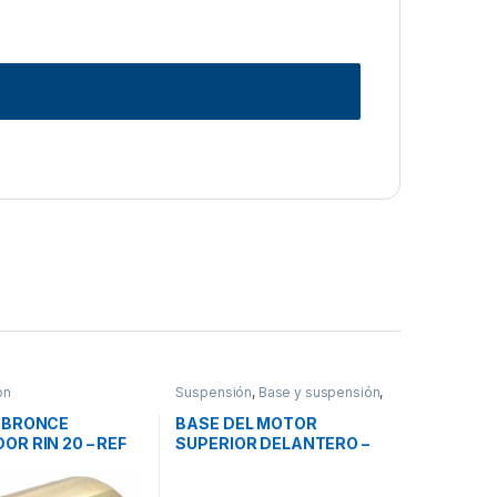
ón
Suspensión
,
Base y suspensión
,
Bases de motor
 BRONCE
BASE DEL MOTOR
R RIN 20 – REF
SUPERIOR DELANTERO –
7
BCD27651-1