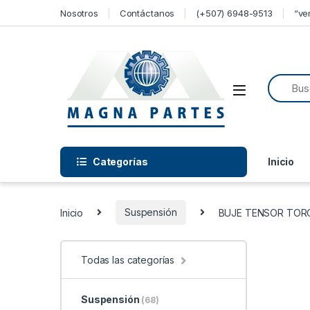
Skip to navigation
Skip to content
Nosotros
Contáctanos
(+507) 6948-9513
“ve
Categorías
Inicio
Inicio
Suspensión
BUJE TENSOR TORON
Todas las categorías
Suspensión
(68)