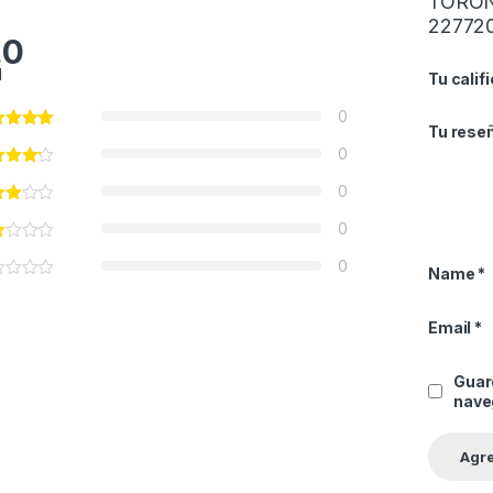
TORONT
22772
.0
l
Tu calif
0
Tu rese
0
0
0
0
Name
*
Email
*
Guar
nave