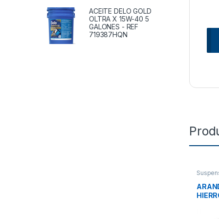
ACEITE DELO GOLD
OLTRA X 15W-40 5
GALONES - REF
719387HQN
Prod
Suspen
ARAN
HIERR
43QK1