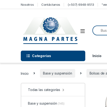
Skip to navigation
Skip to content
Nosotros
Contáctanos
(+507) 6948-9513
“ve
Categorías
Inicio
Inicio
Base y suspensión
Bolsas de a
Todas las categorías
Base y suspensión
(145)