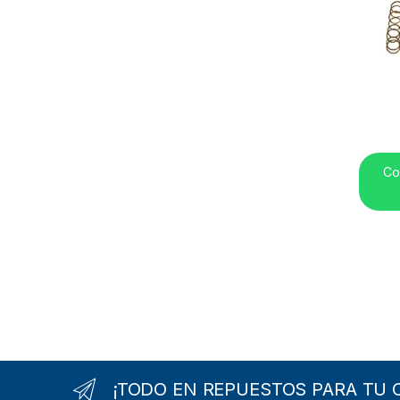
Co
B
r
¡TODO EN REPUESTOS PARA TU 