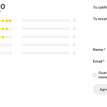
.0
Tu calif
l
Tu rese
0
0
0
0
Name
*
0
Email
*
Guar
nave