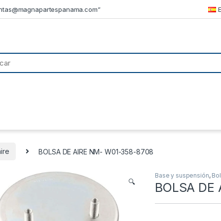
ntas@magnapartespanama.com”
ire
BOLSA DE AIRE NM- W01-358-8708
Base y suspensión
,
Bol
🔍
BOLSA DE 