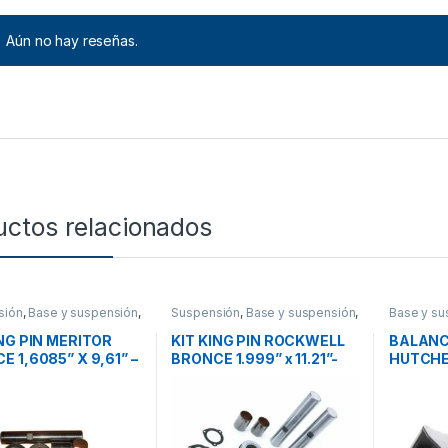
Aún no hay reseñas.
uctos relacionados
sión
,
Base y suspensión
,
Suspensión
,
Base y suspensión
,
Base y su
ios
Accesorios
ING PIN MERITOR
KIT KING PIN ROCKWELL
BALANC
 1,6085” X 9,61” –
BRONCE 1.999” x 11.21”-
HUTCHE
032
R200198
REF E27