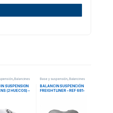
spensión
,
Balancines
Base y suspensión
,
Balancines
IN SUSPENSION
BALANCIN SUSPENCIÓN
NS (2 HUECOS) –
FREIGHTLINER – REF 681-
81A
325-01-27