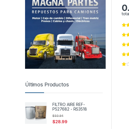
0
tota
Últimos Productos
FILTRO AIRE REF-
P527682 - RS3518
$
50.94
$
28.99