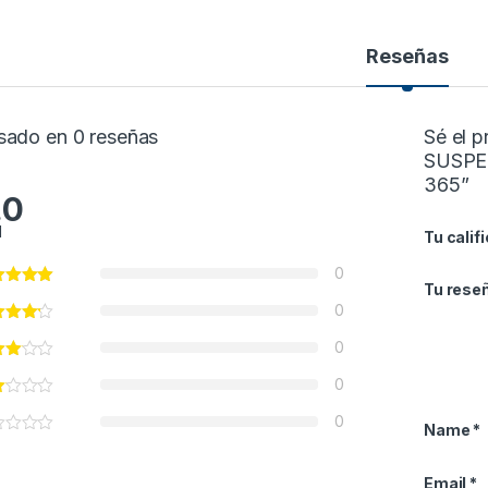
Reseñas
sado en 0 reseñas
Sé el 
SUSPE
365”
.0
l
Tu calif
0
Tu rese
0
0
0
0
Name
*
Email
*