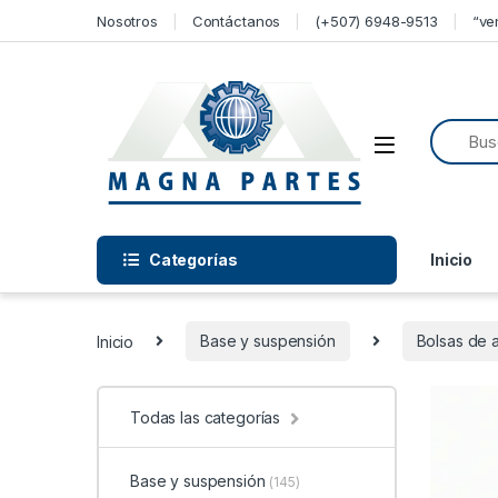
Skip to navigation
Skip to content
Nosotros
Contáctanos
(+507) 6948-9513
“ve
Categorías
Inicio
Inicio
Base y suspensión
Bolsas de a
Todas las categorías
Base y suspensión
(145)