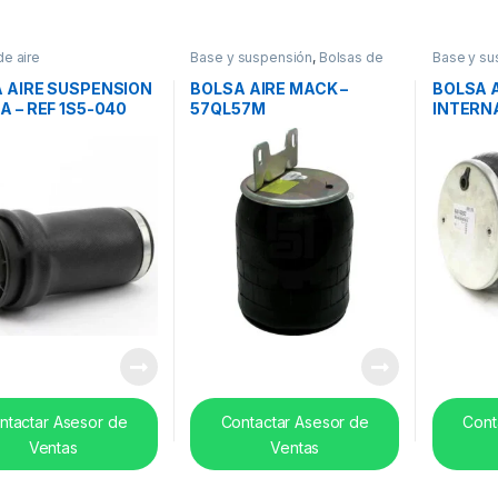
de aire
Base y suspensión
,
Bolsas de
Base y su
aire
aire
 AIRE SUSPENSION
BOLSA AIRE MACK –
BOLSA A
A – REF 1S5-040
57QL57M
INTERN
554764
ntactar Asesor de
Contactar Asesor de
Cont
Ventas
Ventas