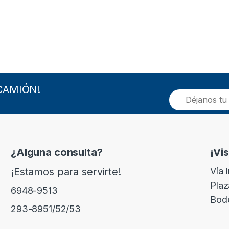
CAMIÓN!
E
m
a
i
l
*
¿Alguna consulta?
¡Vi
¡Estamos para servirte!
Vía 
Plaz
6948-9513
Bod
293-8951/52/53