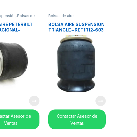
spensión
,
Bolsas de
Bolsas de aire
IRE PETERBILT
BOLSA AIRE SUSPENSION
ACIONAL-
TRIANGLE – REF 1R12-603
C1
actar Asesor de
Contactar Asesor de
Ventas
Ventas