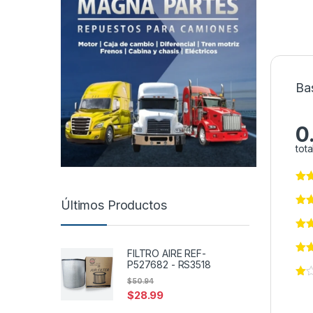
Ba
0
tota
Últimos Productos
FILTRO AIRE REF-
P527682 - RS3518
$
50.94
$
28.99