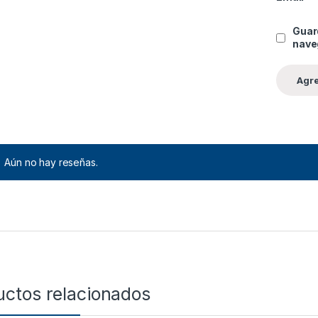
Guar
nave
Aún no hay reseñas.
uctos relacionados