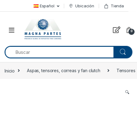
Skip to navigation
Skip to content
Español
Ubicación
Tienda
0
Inicio
Aspas, tensores, correas y fan clutch
Tensores
🔍