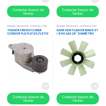
Contactar Asesor de
Contactar Asesor de
Ventas
Ventas
Aspas, tensores, correas y fan
Aspas, tensores, correas y fan
clutch
,
Tensores
clutch
,
Aspas
TENSOR FREIGHTLINER
ASPA VENTILADOR MACK E7
CONDOR FLD FLD120,FLD112
/ 8 HOJAS 26″ DIAMETRO
– 3400885 49527
FIBRA DE VIDRIO – 2MH453
Contactar Asesor de
Contactar Asesor de
Ventas
Ventas