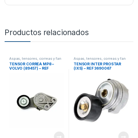
Productos relacionados
Aspas, tensores, correas y fan
Aspas, tensores, correas y fan
clutch
,
Tensores
clutch
,
Tensores
TENSOR CORREA MP8 –
TENSOR INTER PROSTAR
VOLVO (89457) – REF
(IXS) – REF 3690067
20935523