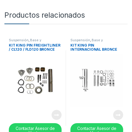
Productos relacionados
Suspensión
,
Base y
Suspensión
,
Base y
suspensión
,
Accesorios
suspensión
,
Accesorios
KIT KING PIN FREIGHTLINER
KIT KING PIN
/ CL120 / FLD120 BRONCE
INTERNACIONAL BRONCE
1.794″ X 10.392″- FAK4566
1.609”x 9.66”- R200074
Contactar Asesor de
Contactar Asesor de