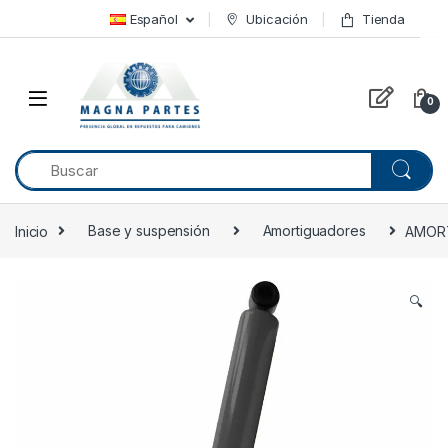
Skip to navigation
Skip to content
Español
Ubicación
Tienda
0
Inicio
Base y suspensión
Amortiguadores
AMORT
🔍