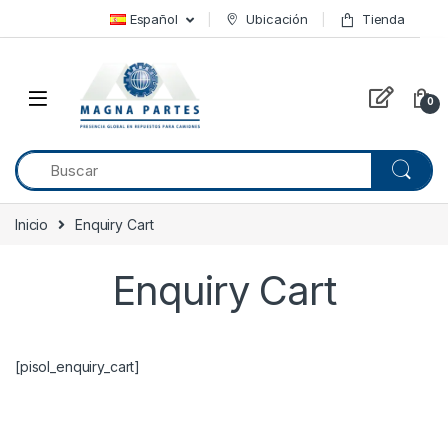
Skip to navigation
Skip to content
Español
Ubicación
Tienda
0
Inicio
Enquiry Cart
Enquiry Cart
[pisol_enquiry_cart]