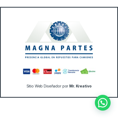
B
r
a
n
d
s
C
a
Sitio Web Diseñador por
Mr. Kreativo
r
o
u