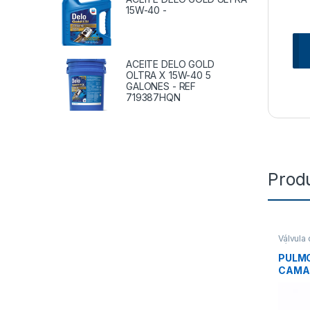
15W-40 -
ACEITE DELO GOLD
OLTRA X 15W-40 5
GALONES - REF
719387HQN
Prod
Válvula 
Válvula
PULMO
CAMAR
– REF