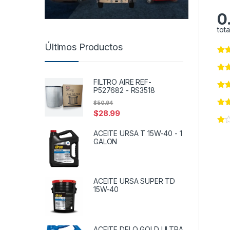
0
tota
Últimos Productos
FILTRO AIRE REF-
P527682 - RS3518
$
50.94
$
28.99
ACEITE URSA T 15W-40 - 1
GALON
ACEITE URSA SUPER TD
15W-40
ACEITE DELO GOLD ULTRA