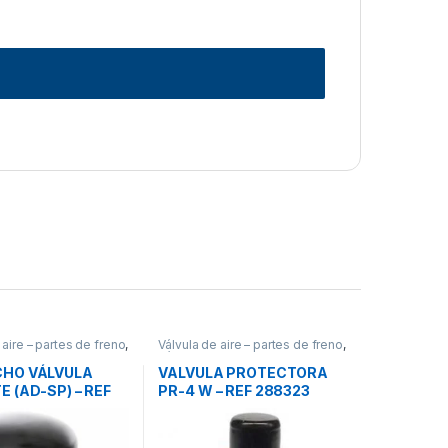
 aire – partes de freno
,
Válvula de aire – partes de freno
,
lvulas
Válvulas
HO VÁLVULA
VALVULA PROTECTORA
 (AD-SP) – REF
PR-4 W – REF 288323