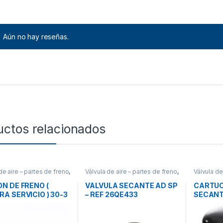
Aún no hay reseñas.
uctos relacionados
de aire – partes de freno
,
Válvula de aire – partes de freno
,
Válvula de
s
Válvulas
Frenos
,
Vá
N DE FRENO (
VALVULA SECANTE AD SP
CARTUC
A SERVICIO ) 30-3
– REF 26QE433
SECANTE
 19QE441RP1
109994