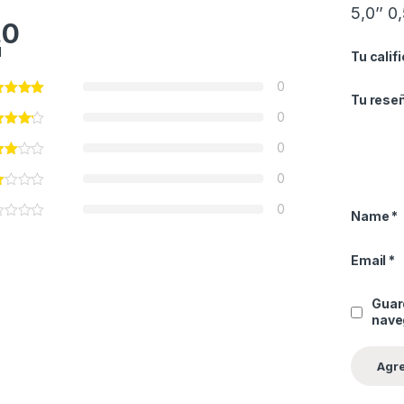
5,0’’ 0
.0
l
Tu calif
0
Tu rese
0
0
0
0
Name
*
Email
*
Guar
nave