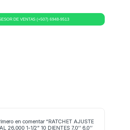
ESOR DE VENTAS (+507) 6948-9513
primero en comentar “RATCHET AJUSTE
 26,000 1-1/2” 10 DIENTES 7,0’’ 6,0’’